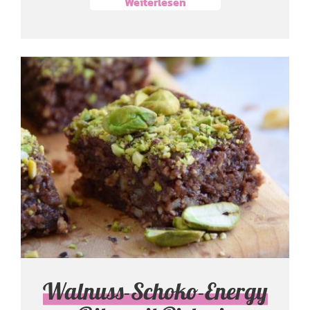
Weiterlesen
Walnuss-Schoko-Energy
Bites mit Pistazie
Snacks, Dips & Fingerfood
Süße Sünde
Walnuss-Schoko-Energy