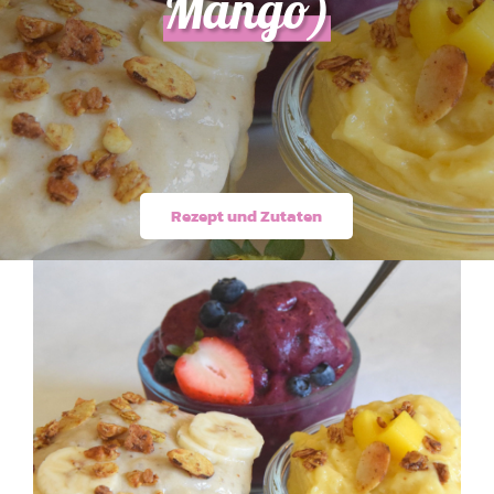
Mango)
Rezept und Zutaten
Dreimal „Nicecream“
(Banane, Beere, Mango)
Süße Sünde