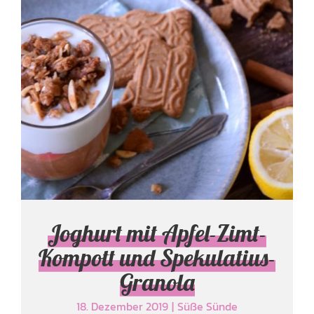
Joghurt mit Apfel-Zimt-
Kompott und
Spekulatius-Granola
Süße Sünde
Joghurt mit Apfel-Zimt-
Kompott und Spekulatius-
Granola
18. Dezember 2019
|
Süße Sünde