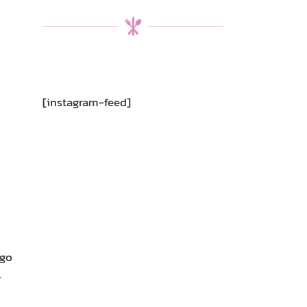
[instagram-feed]
ngo
.