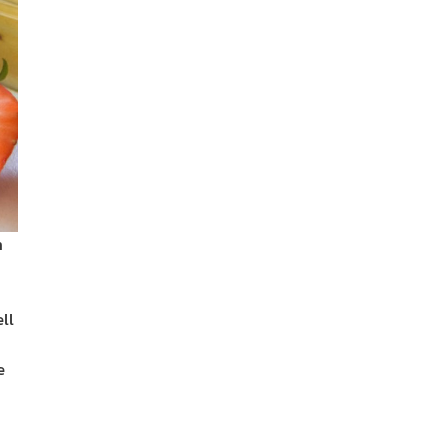
n
ll
e