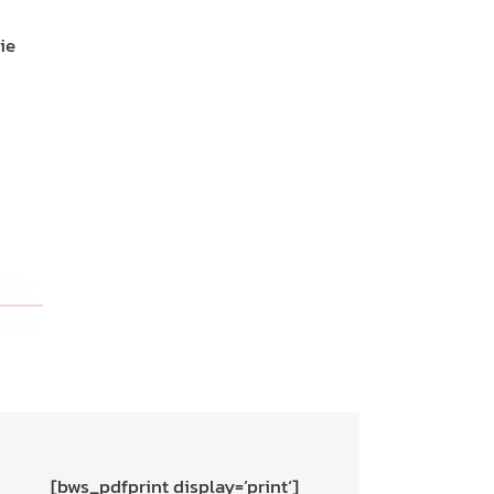
ie
[bws_pdfprint display=’print‘]