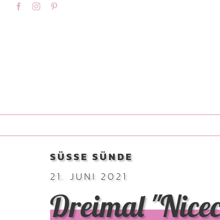
Skip
content
Facebook
Instagram
Pinterest
to
content
SÜSSE SÜNDE
21. JUNI 2021
Dreimal "Nice