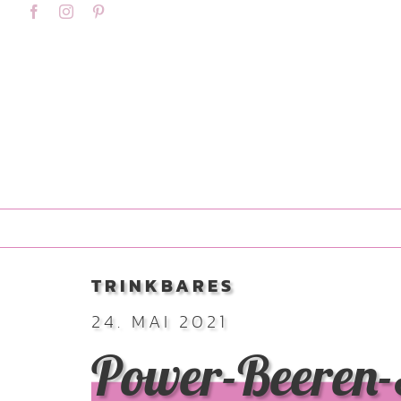
Skip
content
Facebook
Instagram
Pinterest
to
content
TRINKBARES
24. MAI 2021
Power-Beeren-