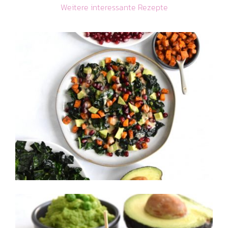
Weitere interessante Rezepte
Grünkohlsalat mit
gebratenen Süßkartoffeln
und Ahorn-Tahini-
Dressing
Salate & Suppen