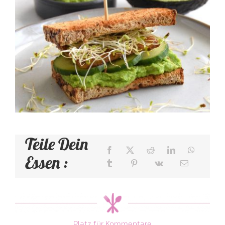
Sandwich mit Erbsen-
Avocado-Hummus und
mariniertem Tempeh
Snacks, Dips & Fingerfood
Teile Dein
Essen :
Platz für Kommentare