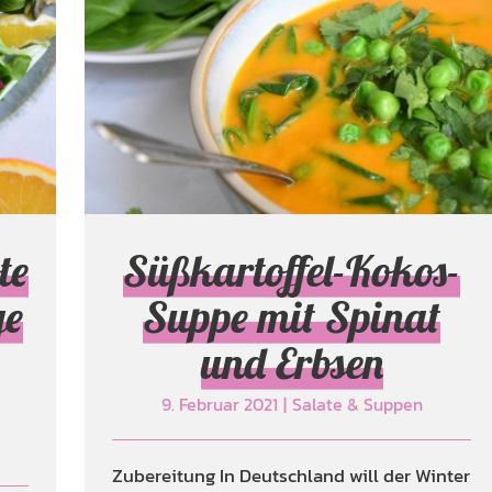
Süßkartoffel-Kokos-
Suppe mit Spinat
und Erbsen
Salate & Suppen
te
Süßkartoffel-Kokos-
ge
Suppe mit Spinat
und Erbsen
9. Februar 2021
|
Salate & Suppen
Zubereitung In Deutschland will der Winter