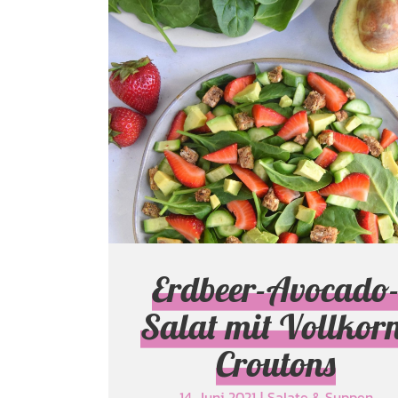
Erdbeer-Avocado
Salat mit Vollkorn
Croutons
Salate & Suppen
Erdbeer-Avocado
Salat mit Vollkorn
Croutons
14. Juni 2021
|
Salate & Suppen