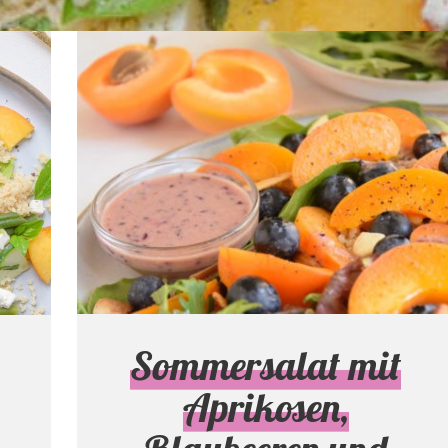
Sommersalat mit
Aprikosen,
Blaubeeren und
Mandeln
Salate & Suppen
Sommersalat mit
Aprikosen,