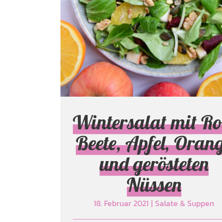
Rote Beete, Apfel,
Orange und
gerösteten Nüssen
Salate & Suppen
Wintersalat mit Ro
Beete, Apfel, Oran
und gerösteten
Nüssen
18. Februar 2021
|
Salate & Suppen