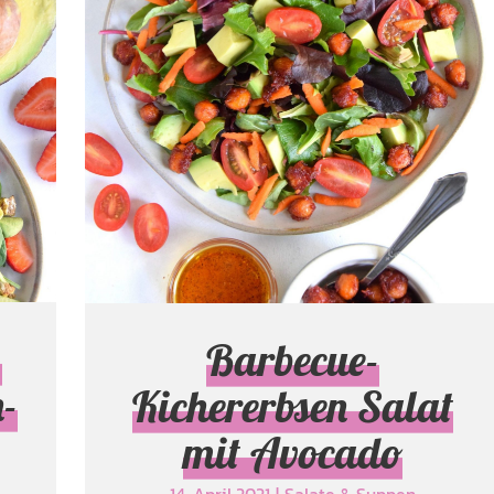
-
Barbecue-
-
Kichererbsen Salat
mit Avocado
Salate & Suppen
-
Barbecue-
-
Kichererbsen Salat
mit Avocado
14. April 2021
|
Salate & Suppen