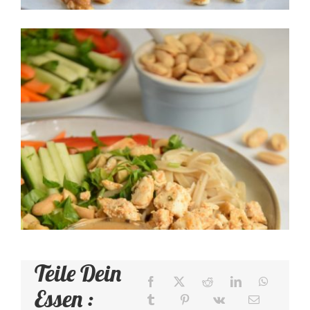
Thai-Salat mit Erdnuss-
Dressing
Dinnertime
Teile Dein
Essen :