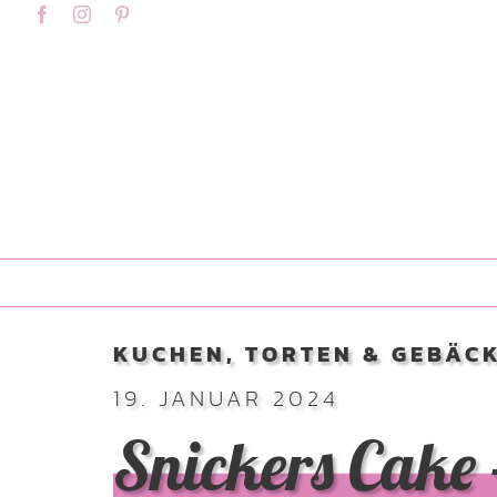
Skip
content
Facebook
Instagram
Pinterest
to
content
KUCHEN, TORTEN & GEBÄC
19. JANUAR 2024
Snickers Cake 