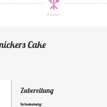
Zutaten
Snickers Cake
Zubereitung
Schoko
teig: