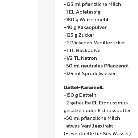
-125 ml pflanzliche Milch
-1 EL Apfelessig
-180 g
Weizenmehl
-40 g Kakaopulver
-125 g
Zucker
-2 Päckchen Vanillezucker
-1 TL Backpulver
-1/2 TL Natron
-50 ml neutrales Pflanzenöl
-125 ml Sprudelwasser
Dattel-Karamell:
-150 g Datteln
-2 gehäufte EL Erdnussmus
gesalzen oder Erdnussbutter
-50 ml pflanzliche Milch
-etwas Vanilleextrakt
(+ eventuelle heißes Wasser)