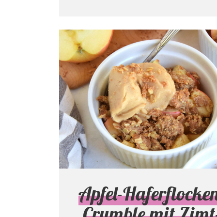
Apfel-Haferflocke
Crumble mit Zimt
Nicecream
Kuchen, Torten & Gebäck
Apfel-Haferflocke
Crumble mit Zimt