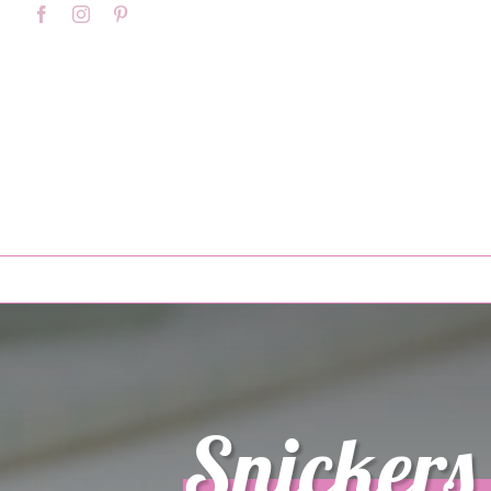
Skip
content
Facebook
Instagram
Pinterest
to
content
Snickers