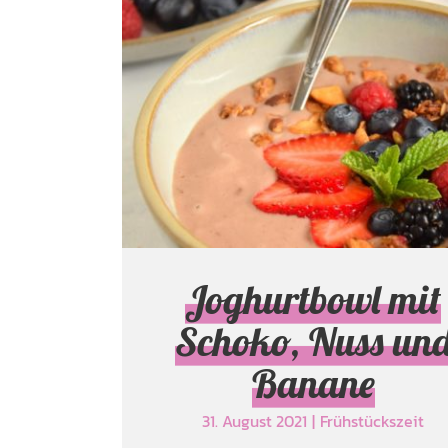
Joghurtbowl mit
Schoko, Nuss un
Banane
Frühstückszeit
Joghurtbowl mit
Schoko, Nuss un
Banane
31. August 2021
|
Frühstückszeit